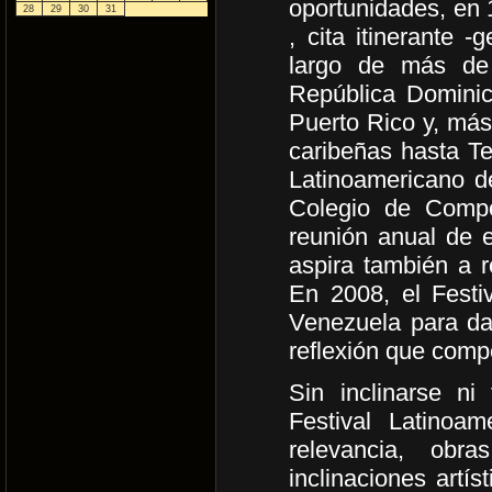
oportunidades, en 
28
29
30
31
, cita itinerante 
largo de más de
República Domini
Puerto Rico y, más
caribeñas hasta Te
Latinoamericano d
Colegio de Compo
reunión anual de 
aspira también a r
En 2008, el Festi
Venezuela para dar
reflexión que compe
Sin inclinarse ni 
Festival Latinoa
relevancia, obr
inclinaciones artí