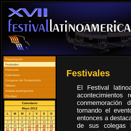
Presentación
Festivales
Festivales
Patrocinio
Calendario
Congreso de Composición
Talleres
El Festival lati
Artistas participantes
acontecimientos r
Principal
conmemoración d
Calendario
Mayo 2012
tornando el event
L
M
M
J
V
S
D
entonces a destaca
1
2
3
4
5
6
7
8
9
10
11
12
13
de sus colegas 
14
15
16
17
18
19
20
21
22
23
24
25
26
27