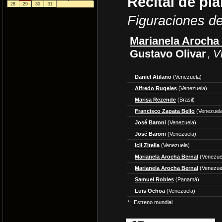
Recital de pi
28
29
30
31
Figuraciones de
Marianela Arocha
Gustavo Olivar
,
V
Daniel Atilano
(Venezuela)
Alfredo Rugeles
(Venezuela)
Marisa Rezende
(Brasil)
Francisco Zapata Bello
(Venezuel
José Baroni
(Venezuela)
José Baroni
(Venezuela)
Icli Zitella
(Venezuela)
Marianela Arocha Bernal
(Venezue
Marianela Arocha Bernal
(Venezue
Samuel Robles
(Panamá)
Luis Ochoa
(Venezuela)
*:
Estreno mundial