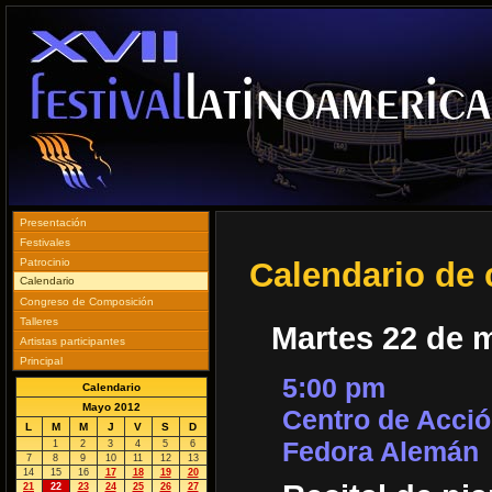
Presentación
Festivales
Patrocinio
Calendario de 
Calendario
Congreso de Composición
Talleres
Martes 22 de 
Artistas participantes
Principal
5:00 pm
Calendario
Mayo 2012
Centro de Acció
L
M
M
J
V
S
D
Fedora Alemán
1
2
3
4
5
6
7
8
9
10
11
12
13
14
15
16
17
18
19
20
21
22
23
24
25
26
27