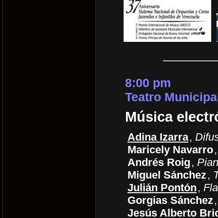
8:00 pm
Teatro Municipa
Música electr
Adina Izarra
,
Difu
Maricely Navarro
Andrés Roig
,
Pia
Miguel Sánchez
,
Julián Pontón
,
Fl
Gorgias Sánchez
Jesús Alberto Br